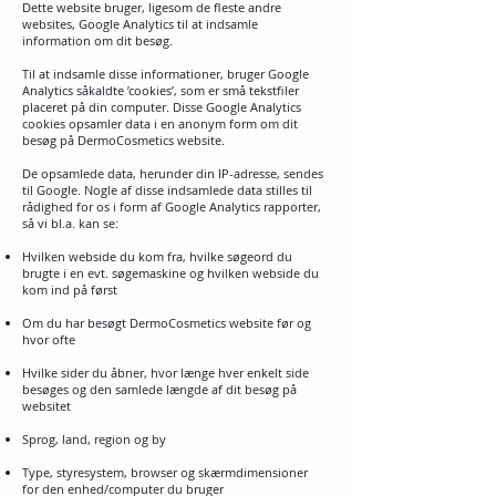
Dette website bruger, ligesom de fleste andre
websites, Google Analytics til at indsamle
information om dit besøg.
Til at indsamle disse informationer, bruger Google
Analytics såkaldte ’cookies’, som er små tekstfiler
placeret på din computer. Disse Google Analytics
cookies opsamler data i en anonym form om dit
besøg på DermoCosmetics website.
De opsamlede data, herunder din IP-adresse, sendes
til Google. Nogle af disse indsamlede data stilles til
rådighed for os i form af Google Analytics rapporter,
så vi bl.a. kan se:
Hvilken webside du kom fra, hvilke søgeord du
brugte i en evt. søgemaskine og hvilken webside du
kom ind på først
Om du har besøgt DermoCosmetics website før og
hvor ofte
Hvilke sider du åbner, hvor længe hver enkelt side
besøges og den samlede længde af dit besøg på
websitet
Sprog, land, region og by
Type, styresystem, browser og skærmdimensioner
for den enhed/computer du bruger