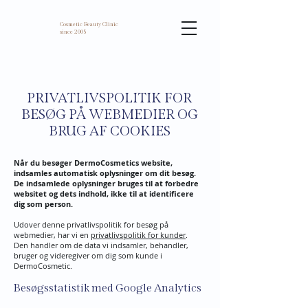
Cosmetic Beauty Clinic
since 2005
PRIVATLIVSPOLITIK FOR
BESØG PÅ WEBMEDIER OG
BRUG AF COOKIES
Når du besøger DermoCosmetics website,
indsamles automatisk oplysninger om dit besøg.
De indsamlede oplysninger bruges til at forbedre
websitet og dets indhold, ikke til at identificere
dig som person.
Udover denne privatlivspolitik for besøg på
webmedier, har vi en
privatlivspolitik for kunder
.
Den handler om de data vi indsamler, behandler,
bruger og videregiver om dig som kunde i
DermoCosmetic.
Besøgsstatistik med Google Analytics