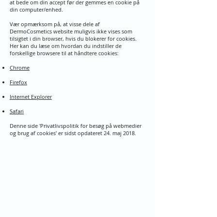
at bede om din accept før der gemmes en cookie på
din computer/enhed.
Vær opmærksom på, at visse dele af
DermoCosmetics website muligvis ikke vises som
tilsigtet i din browser, hvis du blokerer for cookies.
Her kan du læse om hvordan du indstiller de
forskellige browsere til at håndtere cookies:
Chrome
Firefox
Internet Explorer
Safari
Denne side 'Privatlivspolitik for besøg på webmedier
og brug af cookies' er sidst opdateret 24. maj 2018.
Find os her:
HEALTH​
Skodsborg
Skodsborg Strandvej 125A, 3