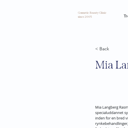
Cosmetic Beauty Clinic
T
since 2005
< Back
Mia La
Mia Langberg Rasmus
specialuddannet sy
inden for en bred v
rynkebehandlinger,