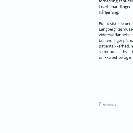
forbedring af hude
laserbehandlinger t
hårfjerning.
For at sikre de bed
Langberg Rasmusse
videreuddannelse a
behandlinger på ma
patientsikkerhed, na
sikrer hun, at hver 
unikke behov og øn
Previous