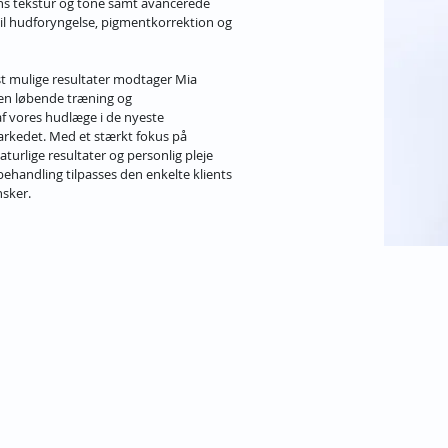
ns tekstur og tone samt avancerede 
il hudforyngelse, pigmentkorrektion og 
st mulige resultater modtager Mia 
n løbende træning og 
f vores hudlæge i de nyeste 
rkedet. Med et stærkt fokus på 
turlige resultater og personlig pleje 
behandling tilpasses den enkelte klients 
sker.