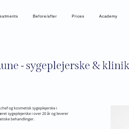
reatments
Before/after
Prices
Academy
une - sygeplejerske & klini
kchef og kosmetisk sygeplejerske i 
ret sygeplejerske i over 20 år og leverer 
tetiske behandlinger.