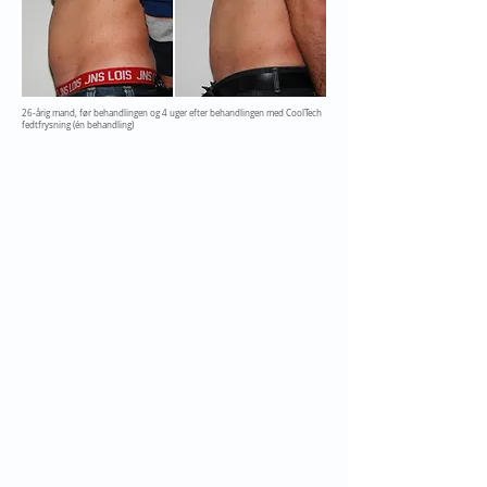
26-årig mand, før behandlingen og 4 uger efter behandlingen med CoolTech
fedtfrysning (én behandling)
Find os her:
HEALTH​
Skodsborg
Skodsborg Strandvej 125A, 3
Indgang via. Medical Center
​2942 Skodsborg, Denmark​
+45 45 80 13 31
9:00 - 17:00
info@apexhealth.dk
​​AESTHETICS