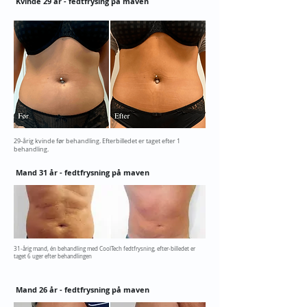
Kvinde 29 år - fedtfrysing på maven
29-årig kvinde før behandling. Efterbilledet er taget efter 1
behandling.
Mand 31 år - fedtfrysning på maven
31-årig mand, én behandling med CoolTech fedtfrysning, efter-billedet er
taget 6 uger efter behandlingen
Mand 26 år - fedtfrysning på maven