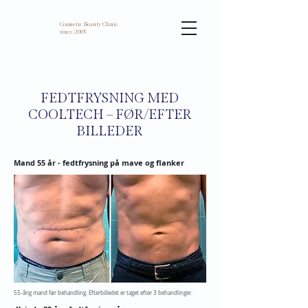
Cosmetic Beauty Clinic
since 2005
FEDTFRYSNING MED
COOLTECH – FØR/EFTER
BILLEDER
Mand 55 år - fedtfrysning på mave og flanker
55-årig mand før behandling. Efterbilledet er taget efter 3 behandlinger.