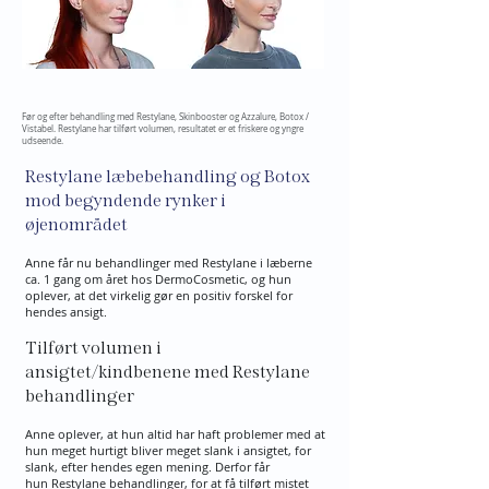
Før og efter behandling med Restylane, Skinbooster og Azzalure, Botox /
Vistabel. Restylane har tilført volumen, resultatet er et friskere og yngre
udseende.
Restylane læbebehandling og Botox
mod begyndende rynker i
øjenområdet
Anne får nu behandlinger med Restylane i læberne
ca. 1 gang om året hos DermoCosmetic, og hun
oplever, at det virkelig gør en positiv forskel for
hendes ansigt.
Tilført volumen i
ansigtet/kindbenene med Restylane
behandlinger
Anne oplever, at hun altid har haft problemer med at
hun meget hurtigt bliver meget slank i ansigtet, for
slank, efter hendes egen mening. Derfor får
hun
Restylane behandlinger
, for at få tilført mistet