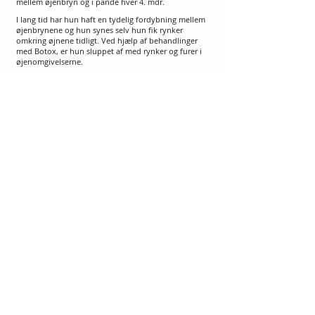
mellem øjenbryn og i pande hver 4. mdr.
I lang tid har hun haft en tydelig fordybning mellem
øjenbrynene og hun synes selv hun fik rynker
omkring øjnene tidligt. Ved hjælp af behandlinger
med Botox, er hun sluppet af med rynker og furer i
øjenomgivelserne.
En "bivirkning" ved behandlingerne er, at hun nu
også slipper for at knibe øjnene sammen grundet
hovedpine spændinger. Anne lider nemlig af
migræne, som normalt ellers får hende til at spænde
de små muskler om øjnene.
"Nu letter min spændingshovedpine", siger Anne.
"Jeg får min Botox lagt, så jeg stadig har bevægelse i
ansigtet, hvilket for mig er ret vigtigt."
Find os her:
HEALTH​
Skodsborg
Skodsborg Strandvej 125A, 3