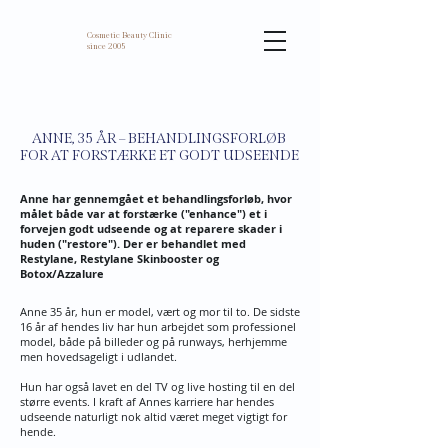
Cosmetic Beauty Clinic
since 2005
ANNE, 35 ÅR – BEHANDLINGSFORLØB
FOR AT FORSTÆRKE ET GODT UDSEENDE
Anne har gennemgået et behandlingsforløb, hvor
målet både var at forstærke ("enhance") et i
forvejen godt udseende og at reparere skader i
huden ("restore"). Der er behandlet med
Restylane, Restylane Skinbooster og
Botox/Azzalure
Anne 35 år, hun er model, vært og mor til to. De sidste
16 år af hendes liv har hun arbejdet som professionel
model, både på billeder og på runways, herhjemme
men hovedsageligt i udlandet.
Hun har også lavet en del TV og live hosting til en del
større events. I kraft af Annes karriere har hendes
udseende naturligt nok altid været meget vigtigt for
hende.