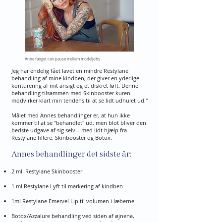
Anne fanget i en pause mellem modeljobs
Jeg har endelig fået lavet en mindre Restylane
behandling af mine kindben, der giver en yderlige
konturering af mit ansigt og et diskret løft. Denne
behandling tilsammen med Skinbooster kuren
modvirker klart min tendens til at se lidt udhulet ud."
Målet med Annes behandlinger er, at hun ikke
kommer til at se "behandlet" ud, men blot bliver den
bedste udgave af sig selv – med lidt hjælp fra
Restylane fillere, Skinbooster og Botox.
Annes behandlinger det sidste år:
2 ml. Restylane Skinbooster
1 ml Restylane Lyft til markering af kindben
1ml Restylane Emervel Lip til volumen i læberne
Botox/Azzalure behandling ved siden af øjnene,